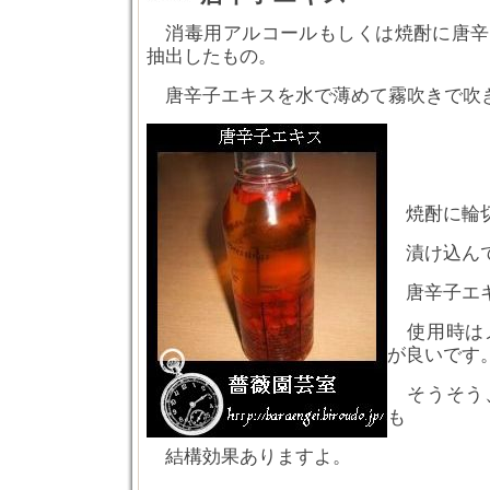
消毒用アルコールもしくは焼酎に唐辛
抽出したもの。
唐辛子エキスを水で薄めて霧吹きで吹
焼酎に輪切
漬け込んで
唐辛子エキ
使用時は
が良いです
そうそう
も
結構効果ありますよ。