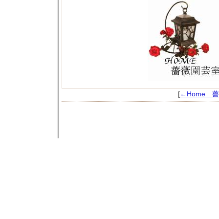
[
←Home 