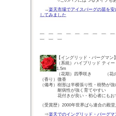
○このバラにはつるタイプも
→
楽天市場でアイスバーグの苗を安
してみました
― ― ― ― ― ― ― ― 
― ― ―
【イングリッド・バーグマン
（系統）ハイブリッド ティ
1.5m
（花期）四季咲き （花の
（香り）微香
（備考）樹形は半横張り性・樹勢が
耐病性が強く育てやすい
花付きが良い・初心者にもお
（受賞歴）2000年世界ばら連合の殿
⇒
楽天でのイングリッド・バーグマ