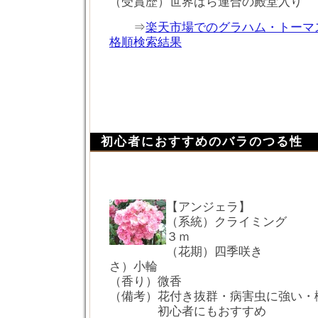
（受賞歴）世界ばら連合の殿堂入り
⇒
楽天市場でのグラハム・トーマ
格順検索結果
初心者におすすめのバラのつる性
【アンジェラ】
（系統）クライミング
３ｍ
（花期）四季咲き 
さ）小輪
（香り）微香
（備考）花付き抜群・病害虫に強い・
初心者にもおすすめ