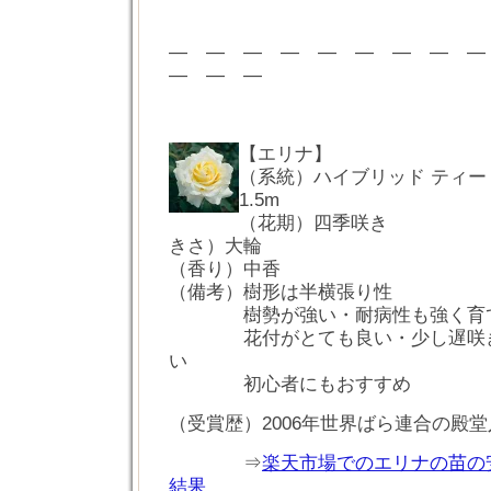
― ― ― ― ― ― ― ― 
― ― ―
【エリナ】
（系統）ハイブリッド ティ
1.5m
（花期）四季咲き
きさ）大輪
（香り）中香
（備考）樹形は半横張り性
樹勢が強い・耐病性も強く育て
花付がとても良い・少し遅咲き
い
初心者にもおすすめ
（受賞歴）2006年世界ばら連合の殿
⇒
楽天市場でのエリナの苗の
結果