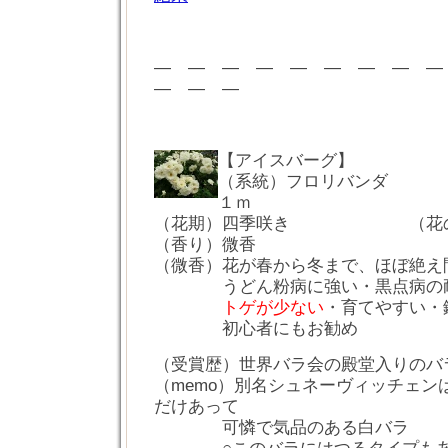
― ― ― ― ― ― ― ― 
― ― ―
【アイスバーグ】
（系統）フロリバンダ
１ｍ
（花期）四季咲き （花の
（香り）微香
（微香）花が春から冬まで、ほぼ絶え
うどん粉病に強い・黒点病の耐
トゲが少ない
・育てやすい・
初心者にもお勧め
（受賞歴）世界バラ会の殿堂入りのバ
（memo）別名シュネーヴィッチェン
だけあって
可憐で気品のある白バラ